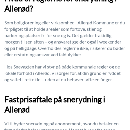
Allerød?
Som boligforening eller virksomhed i Allerød Kommune er du
forpligtet til at holde arealer som fortove, stier og
parkeringspladser fri for sne og is. Det gælder fra tidlig
morgen til sen aften – og ansvaret gælder også i weekender
og på helligdage. Overholdes reglerne ikke, risikerer du bøder
eller erstatningsansvar ved faldulykker.
Hos Snevagten har vi styr på både kommunale regler og de
lokale forhold i Allerød. Vi sørger for, at din grund er ryddet
og saltet i rette tid – uden at du behøver løfte en finger.
Fastprisaftale på snerydning i
Allerød
Vi tilbyder snerydning på abonnement, hvor du betaler en
fast pris for hele vintersæsonen. Uanset hvor ofte sneen